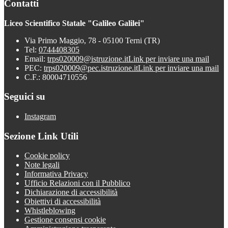
Contatti
Liceo Scientifico Statale "Galileo Galilei"
Via Primo Maggio, 78 - 05100 Terni (TR)
Tel:
0744408305
Email:
trps020009@istruzione.it
Link per inviare una mail
PEC:
trps020009@pec.istruzione.it
Link per inviare una mail
C.F.: 80004710556
Seguici su
Instagram
Sezione Link Utili
Cookie policy
Note legali
Informativa Privacy
Ufficio Relazioni con il Pubblico
Dichiarazione di accessibilità
Obiettivi di accessibilità
Whistleblowing
Gestione consensi cookie