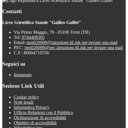
Liceo Scientifico Statale "Galileo Galilei"
Contatti
Liceo Scientifico Statale "Galileo Galilei"
Via Primo Maggio, 78 - 05100 Terni (TR)
Tel:
0744408305
Email:
trps020009@istruzione.it
Link per inviare una mail
PEC:
trps020009@pec.istruzione.it
Link per inviare una mail
C.F.: 80004710556
Seguici su
Instagram
Sezione Link Utili
Cookie policy
Note legali
Informativa Privacy
Ufficio Relazioni con il Pubblico
Dichiarazione di accessibilità
Obiettivi di accessibilità
Whistleblowing