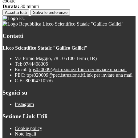
cookie.
Durata:
30 minuti
Accetta tutti
Salva le preferenze
Liceo Scientifico Statale "Galileo Galilei"
Contatti
Liceo Scientifico Statale "Galileo Galilei"
Via Primo Maggio, 78 - 05100 Terni (TR)
Tel:
0744408305
Email:
trps020009@istruzione.it
Link per inviare una mail
PEC:
trps020009@pec.istruzione.it
Link per inviare una mail
C.F.: 80004710556
Seguici su
Instagram
Sezione Link Utili
Cookie policy
Note legali