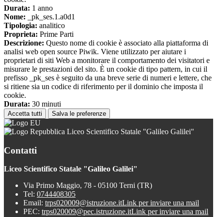
Durata:
1 anno
Nome:
_pk_ses.1.a0d1
Tipologia:
analitico
Proprieta:
Prime Parti
Descrizione:
Questo nome di cookie è associato alla piattaforma di
analisi web open source Piwik. Viene utilizzato per aiutare i
proprietari di siti Web a monitorare il comportamento dei visitatori e
misurare le prestazioni del sito. È un cookie di tipo pattern, in cui il
prefisso _pk_ses è seguito da una breve serie di numeri e lettere, che
si ritiene sia un codice di riferimento per il dominio che imposta il
cookie.
Durata:
30 minuti
Accetta tutti
Salva le preferenze
Liceo Scientifico Statale "Galileo Galilei"
Contatti
Liceo Scientifico Statale "Galileo Galilei"
Via Primo Maggio, 78 - 05100 Terni (TR)
Tel:
0744408305
Email:
trps020009@istruzione.it
Link per inviare una mail
PEC:
trps020009@pec.istruzione.it
Link per inviare una mail