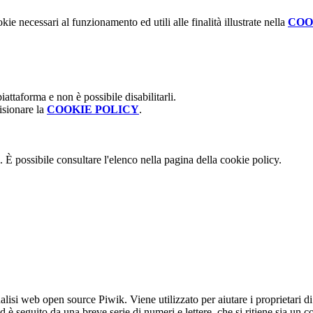
kie necessari al funzionamento ed utili alle finalità illustrate nella
COO
attaforma e non è possibile disabilitarli.
isionare la
COOKIE POLICY
.
 È possibile consultare l'elenco nella pagina della cookie policy.
lisi web open source Piwik. Viene utilizzato per aiutare i proprietari di
_id è seguito da una breve serie di numeri e lettere, che si ritiene sia un 