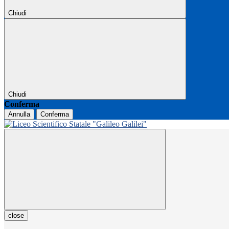
Chiudi
Chiudi
Conferma
Annulla
Conferma
close