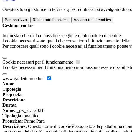
Questo sito o gli strumenti terzi da questo utilizzati si avvalgono di coo
Personalizza
Rifiuta tutti
i cookies
Accetta tutti
i cookies
Gestione cookie
In questa schermata è possibile scegliere quali cookie consentire.
I cookie necessari sono quelli che consentono il funzionamento della pi
Per conoscere quali sono i cookie necessari al funzionamento potete v
Cookie necessari per il funzionamento
I cookie necessari per il funzionamento non possono essere disabilitati.
www.galileiterni.edu.it
Nome
Tipologia
Proprieta
Descrizione
Durata
Nome:
_pk_id.1.a0d1
Tipologia:
analitico
Proprieta:
Prime Parti
Descrizione:
Questo nome di cookie è associato alla piattaforma di ana
prestazioni del sito. È un cookie di tipo pattern, in cui il prefisso _pk