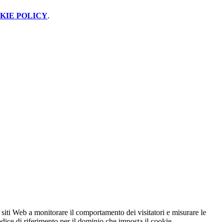
KIE POLICY
.
 siti Web a monitorare il comportamento dei visitatori e misurare le
codice di riferimento per il dominio che imposta il cookie.