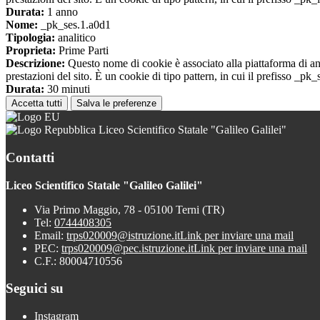
Durata:
1 anno
Nome:
_pk_ses.1.a0d1
Tipologia:
analitico
Proprieta:
Prime Parti
Descrizione:
Questo nome di cookie è associato alla piattaforma di ana
prestazioni del sito. È un cookie di tipo pattern, in cui il prefisso _pk
Durata:
30 minuti
Accetta tutti
Salva le preferenze
Liceo Scientifico Statale "Galileo Galilei"
Contatti
Liceo Scientifico Statale "Galileo Galilei"
Via Primo Maggio, 78 - 05100 Terni (TR)
Tel:
0744408305
Email:
trps020009@istruzione.it
Link per inviare una mail
PEC:
trps020009@pec.istruzione.it
Link per inviare una mail
C.F.: 80004710556
Seguici su
Instagram