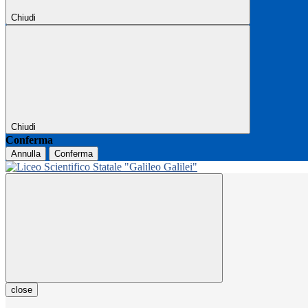
Chiudi
Chiudi
Conferma
Annulla
Conferma
close