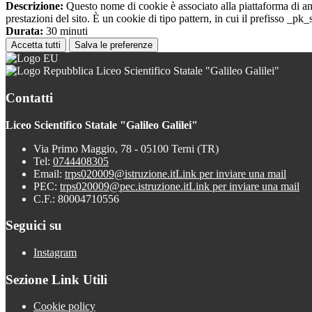
Descrizione:
Questo nome di cookie è associato alla piattaforma di ana
prestazioni del sito. È un cookie di tipo pattern, in cui il prefisso _pk
Durata:
30 minuti
Accetta tutti
Salva le preferenze
Liceo Scientifico Statale "Galileo Galilei"
Contatti
Liceo Scientifico Statale "Galileo Galilei"
Via Primo Maggio, 78 - 05100 Terni (TR)
Tel:
0744408305
Email:
trps020009@istruzione.it
Link per inviare una mail
PEC:
trps020009@pec.istruzione.it
Link per inviare una mail
C.F.: 80004710556
Seguici su
Instagram
Sezione Link Utili
Cookie policy