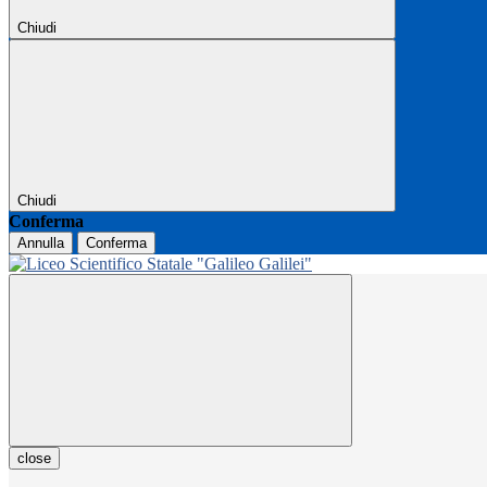
Chiudi
Chiudi
Conferma
Annulla
Conferma
close