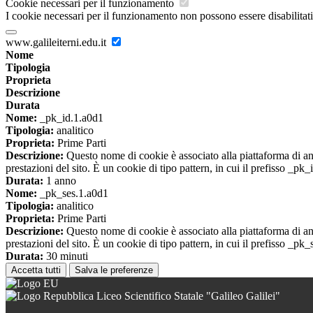
Cookie necessari per il funzionamento
I cookie necessari per il funzionamento non possono essere disabilitati.
www.galileiterni.edu.it
Nome
Tipologia
Proprieta
Descrizione
Durata
Nome:
_pk_id.1.a0d1
Tipologia:
analitico
Proprieta:
Prime Parti
Descrizione:
Questo nome di cookie è associato alla piattaforma di ana
prestazioni del sito. È un cookie di tipo pattern, in cui il prefisso _pk
Durata:
1 anno
Nome:
_pk_ses.1.a0d1
Tipologia:
analitico
Proprieta:
Prime Parti
Descrizione:
Questo nome di cookie è associato alla piattaforma di ana
prestazioni del sito. È un cookie di tipo pattern, in cui il prefisso _pk
Durata:
30 minuti
Accetta tutti
Salva le preferenze
Liceo Scientifico Statale "Galileo Galilei"