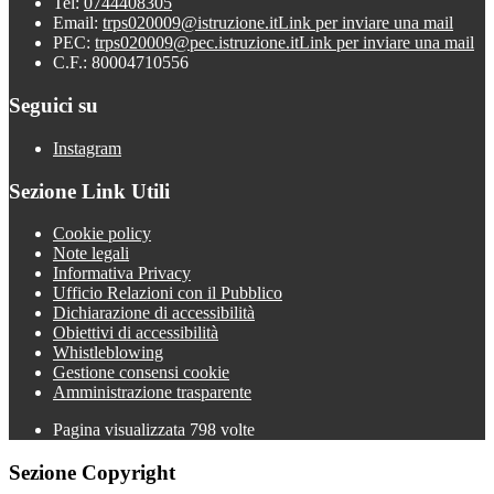
Tel:
0744408305
Email:
trps020009@istruzione.it
Link per inviare una mail
PEC:
trps020009@pec.istruzione.it
Link per inviare una mail
C.F.: 80004710556
Seguici su
Instagram
Sezione Link Utili
Cookie policy
Note legali
Informativa Privacy
Ufficio Relazioni con il Pubblico
Dichiarazione di accessibilità
Obiettivi di accessibilità
Whistleblowing
Gestione consensi cookie
Amministrazione trasparente
Pagina visualizzata
798
volte
Sezione Copyright