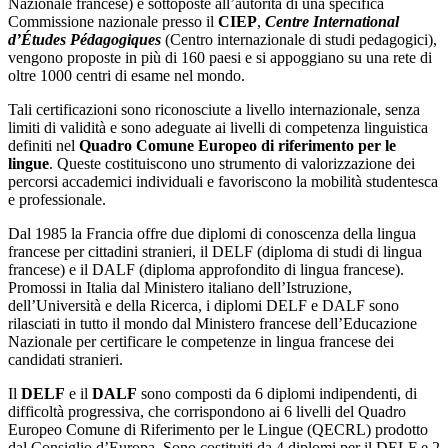
Nazionale francese) e sottoposte all’autorità di una specifica
Commissione nazionale presso il
CIEP
,
Centre International
d’Études Pédagogiques
(Centro internazionale di studi pedagogici),
vengono proposte in più di 160 paesi e si appoggiano su una rete di
oltre 1000 centri di esame nel mondo.
Tali certificazioni sono riconosciute a livello internazionale, senza
limiti di validità e sono adeguate ai livelli di competenza linguistica
definiti nel
Quadro Comune Europeo di riferimento per le
lingue
. Queste costituiscono uno strumento di valorizzazione dei
percorsi accademici individuali e favoriscono la mobilità studentesca
e professionale.
Dal 1985 la Francia offre due diplomi di conoscenza della lingua
francese per cittadini stranieri, il DELF (diploma di studi di lingua
francese) e il DALF (diploma approfondito di lingua francese).
Promossi in Italia dal Ministero italiano dell’Istruzione,
dell’Università e della Ricerca, i diplomi DELF e DALF sono
rilasciati in tutto il mondo dal Ministero francese dell’Educazione
Nazionale per certificare le competenze in lingua francese dei
candidati stranieri.
Il
DELF
e il
DALF
sono composti da 6 diplomi indipendenti, di
difficoltà progressiva, che corrispondono ai 6 livelli del Quadro
Europeo Comune di Riferimento per le Lingue (QECRL) prodotto
dal Consiglio d’Europa. Sono costituiti da 4 diplomi per il DELF e 2