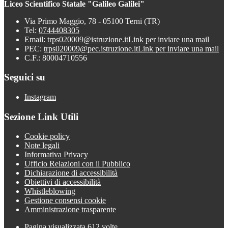
Liceo Scientifico Statale "Galileo Galilei"
Via Primo Maggio, 78 - 05100 Terni (TR)
Tel:
0744408305
Email:
trps020009@istruzione.it
Link per inviare una mail
PEC:
trps020009@pec.istruzione.it
Link per inviare una mail
C.F.: 80004710556
Seguici su
Instagram
Sezione Link Utili
Cookie policy
Note legali
Informativa Privacy
Ufficio Relazioni con il Pubblico
Dichiarazione di accessibilità
Obiettivi di accessibilità
Whistleblowing
Gestione consensi cookie
Amministrazione trasparente
Pagina visualizzata
612
volte