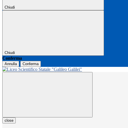
Chiudi
Chiudi
Conferma
Annulla
Conferma
close