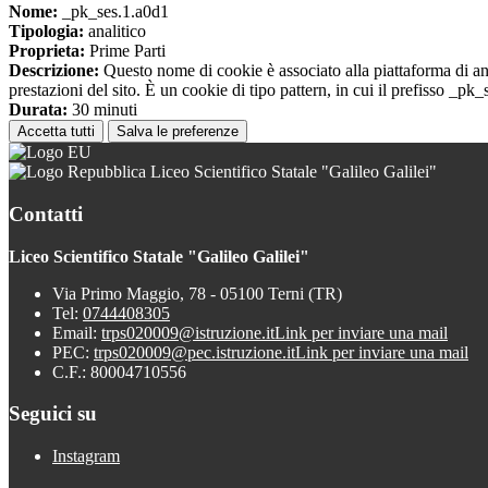
Nome:
_pk_ses.1.a0d1
Tipologia:
analitico
Proprieta:
Prime Parti
Descrizione:
Questo nome di cookie è associato alla piattaforma di ana
prestazioni del sito. È un cookie di tipo pattern, in cui il prefisso _pk
Durata:
30 minuti
Accetta tutti
Salva le preferenze
Liceo Scientifico Statale "Galileo Galilei"
Contatti
Liceo Scientifico Statale "Galileo Galilei"
Via Primo Maggio, 78 - 05100 Terni (TR)
Tel:
0744408305
Email:
trps020009@istruzione.it
Link per inviare una mail
PEC:
trps020009@pec.istruzione.it
Link per inviare una mail
C.F.: 80004710556
Seguici su
Instagram