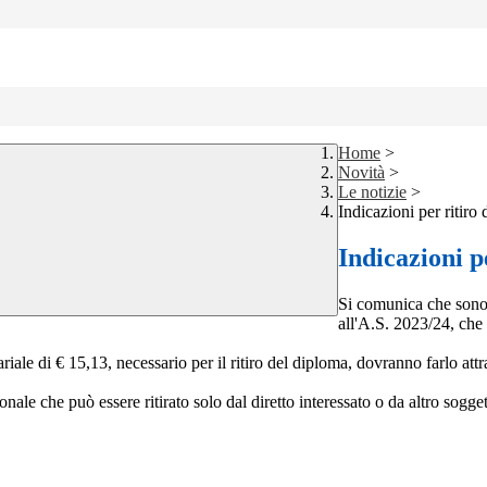
Home
>
Novità
>
Le notizie
>
Indicazioni per ritir
Indicazioni p
Si comunica che sono d
all'A.S. 2023/24, che
ariale di € 15,13, necessario per il ritiro del diploma, dovranno farlo a
ale che può essere ritirato solo dal diretto interessato o da altro sogge