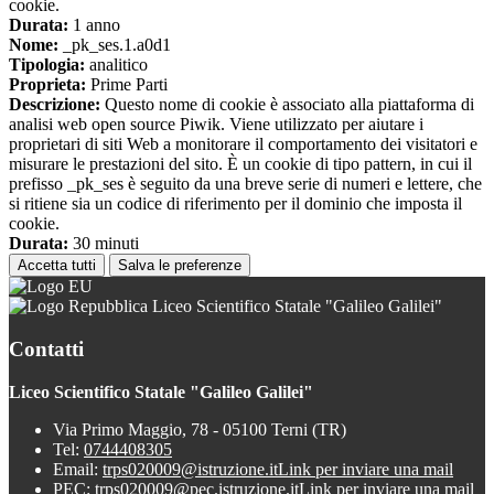
cookie.
Durata:
1 anno
Nome:
_pk_ses.1.a0d1
Tipologia:
analitico
Proprieta:
Prime Parti
Descrizione:
Questo nome di cookie è associato alla piattaforma di
analisi web open source Piwik. Viene utilizzato per aiutare i
proprietari di siti Web a monitorare il comportamento dei visitatori e
misurare le prestazioni del sito. È un cookie di tipo pattern, in cui il
prefisso _pk_ses è seguito da una breve serie di numeri e lettere, che
si ritiene sia un codice di riferimento per il dominio che imposta il
cookie.
Durata:
30 minuti
Accetta tutti
Salva le preferenze
Liceo Scientifico Statale "Galileo Galilei"
Contatti
Liceo Scientifico Statale "Galileo Galilei"
Via Primo Maggio, 78 - 05100 Terni (TR)
Tel:
0744408305
Email:
trps020009@istruzione.it
Link per inviare una mail
PEC:
trps020009@pec.istruzione.it
Link per inviare una mail