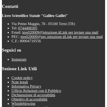
Contatti
Liceo Scientifico Statale "Galileo Galilei"
Via Primo Maggio, 78 - 05100 Terni (TR)
Tel:
0744408305
Email:
trps020009@istruzione.it
Link per inviare una mail
PEC:
trps020009@pec.istruzione.it
Link per inviare una mail
C.F.: 80004710556
Seguici su
Instagram
Sezione Link Utili
Cookie policy
Note legali
Informativa Privacy
Ufficio Relazioni con il Pubblico
Dichiarazione di accessibilità
Obiettivi di accessibilità
Whistleblowing