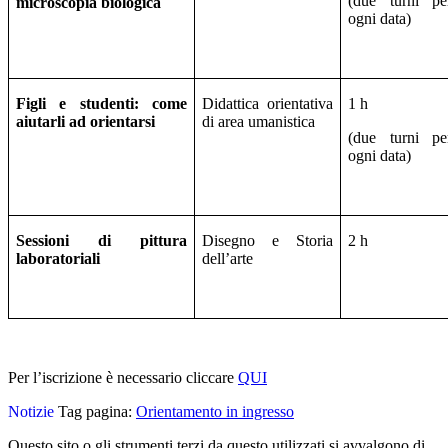
(due turni pe
microscopia biologica
ogni data)
Figli e studenti: come
Didattica orientativa
1 h
aiutarli ad orientarsi
di area umanistica
(due turni pe
ogni data)
Sessioni di pittura
Disegno e Storia
2 h
laboratoriali
dell’arte
Per l’iscrizione è necessario cliccare
QUI
Notizie
Tag pagina:
Orientamento in ingresso
Questo sito o gli strumenti terzi da questo utilizzati si avvalgono di