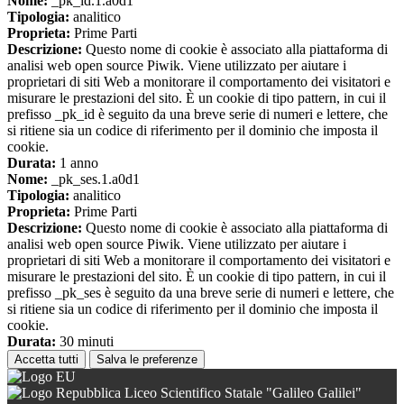
Nome:
_pk_id.1.a0d1
Tipologia:
analitico
Proprieta:
Prime Parti
Descrizione:
Questo nome di cookie è associato alla piattaforma di
analisi web open source Piwik. Viene utilizzato per aiutare i
proprietari di siti Web a monitorare il comportamento dei visitatori e
misurare le prestazioni del sito. È un cookie di tipo pattern, in cui il
prefisso _pk_id è seguito da una breve serie di numeri e lettere, che
si ritiene sia un codice di riferimento per il dominio che imposta il
cookie.
Durata:
1 anno
Nome:
_pk_ses.1.a0d1
Tipologia:
analitico
Proprieta:
Prime Parti
Descrizione:
Questo nome di cookie è associato alla piattaforma di
analisi web open source Piwik. Viene utilizzato per aiutare i
proprietari di siti Web a monitorare il comportamento dei visitatori e
misurare le prestazioni del sito. È un cookie di tipo pattern, in cui il
prefisso _pk_ses è seguito da una breve serie di numeri e lettere, che
si ritiene sia un codice di riferimento per il dominio che imposta il
cookie.
Durata:
30 minuti
Accetta tutti
Salva le preferenze
Liceo Scientifico Statale "Galileo Galilei"