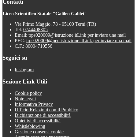
Contatti
Liceo Scientifico Statale "Galileo Galilei"
Via Primo Maggio, 78 - 05100 Terni (TR)
Tel:
0744408305
Email:
trps020009@istruzione.it
Link per inviare una mail
PEC:
trps020009@pec.istruzione.it
Link per inviare una mail
C.F.: 80004710556
Seguici su
Instagram
Sezione Link Utili
Cookie policy
Note legali
Informativa Privacy
Ufficio Relazioni con il Pubblico
Dichiarazione di accessibilità
Obiettivi di accessibilità
Whistleblowing
Gestione consensi cookie