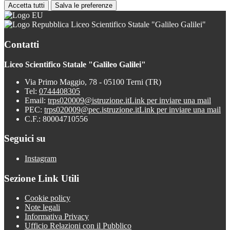
Accetta tutti
Salva le preferenze
Liceo Scientifico Statale "Galileo Galilei"
Contatti
Liceo Scientifico Statale "Galileo Galilei"
Via Primo Maggio, 78 - 05100 Terni (TR)
Tel:
0744408305
Email:
trps020009@istruzione.it
Link per inviare una mail
PEC:
trps020009@pec.istruzione.it
Link per inviare una mail
C.F.: 80004710556
Seguici su
Instagram
Sezione Link Utili
Cookie policy
Note legali
Informativa Privacy
Ufficio Relazioni con il Pubblico