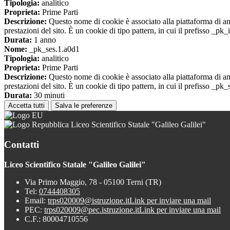
Tipologia:
analitico
Proprieta:
Prime Parti
Descrizione:
Questo nome di cookie è associato alla piattaforma di ana
prestazioni del sito. È un cookie di tipo pattern, in cui il prefisso _pk
Durata:
1 anno
Nome:
_pk_ses.1.a0d1
Tipologia:
analitico
Proprieta:
Prime Parti
Descrizione:
Questo nome di cookie è associato alla piattaforma di ana
prestazioni del sito. È un cookie di tipo pattern, in cui il prefisso _pk
Durata:
30 minuti
Accetta tutti
Salva le preferenze
Liceo Scientifico Statale "Galileo Galilei"
Contatti
Liceo Scientifico Statale "Galileo Galilei"
Via Primo Maggio, 78 - 05100 Terni (TR)
Tel:
0744408305
Email:
trps020009@istruzione.it
Link per inviare una mail
PEC:
trps020009@pec.istruzione.it
Link per inviare una mail
C.F.: 80004710556