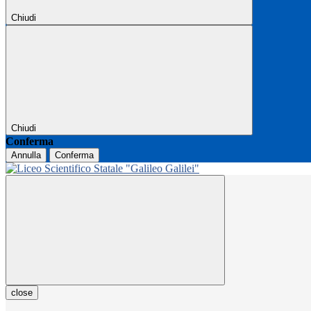
Chiudi
Chiudi
Conferma
Annulla
Conferma
close