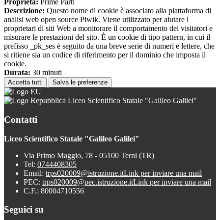
Proprieta:
Prime Parti
Descrizione:
Questo nome di cookie è associato alla piattaforma di
analisi web open source Piwik. Viene utilizzato per aiutare i
proprietari di siti Web a monitorare il comportamento dei visitatori e
misurare le prestazioni del sito. È un cookie di tipo pattern, in cui il
prefisso _pk_ses è seguito da una breve serie di numeri e lettere, che
si ritiene sia un codice di riferimento per il dominio che imposta il
cookie.
Durata:
30 minuti
Accetta tutti
Salva le preferenze
Liceo Scientifico Statale "Galileo Galilei"
Contatti
Liceo Scientifico Statale "Galileo Galilei"
Via Primo Maggio, 78 - 05100 Terni (TR)
Tel:
0744408305
Email:
trps020009@istruzione.it
Link per inviare una mail
PEC:
trps020009@pec.istruzione.it
Link per inviare una mail
C.F.: 80004710556
Seguici su