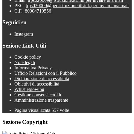
Email:
trps020009@istruzione.it
Link per inviare una mail
PEC:
trps020009@pec.istruzione.it
Link per inviare una mail
C.F.: 80004710556
Seguici su
Instagram
Sezione Link Utili
Cookie policy
Note legali
Informativa Privacy
Ufficio Relazioni con il Pubblico
Dichiarazione di accessibilità
Obiettivi di accessibilità
Whistleblowing
Gestione consensi cookie
Amministrazione trasparente
Pagina visualizzata
557
volte
Sezione Copyright