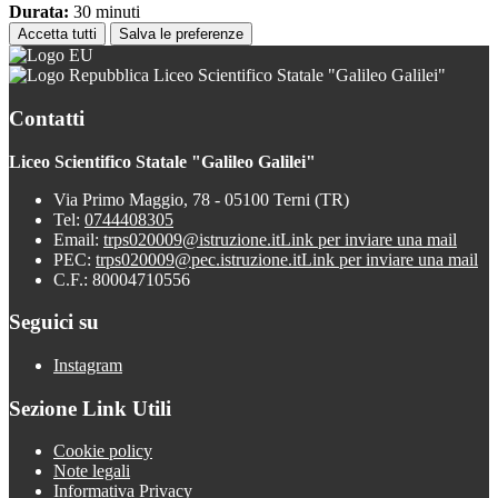
Durata:
30 minuti
Accetta tutti
Salva le preferenze
Liceo Scientifico Statale "Galileo Galilei"
Contatti
Liceo Scientifico Statale "Galileo Galilei"
Via Primo Maggio, 78 - 05100 Terni (TR)
Tel:
0744408305
Email:
trps020009@istruzione.it
Link per inviare una mail
PEC:
trps020009@pec.istruzione.it
Link per inviare una mail
C.F.: 80004710556
Seguici su
Instagram
Sezione Link Utili
Cookie policy
Note legali
Informativa Privacy