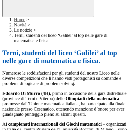
Home
>
Novità
>
Le notizie
>
Terni, studenti del liceo ‘Galilei’ al top nelle gare di
matematica e fisica.
Terni, studenti del liceo ‘Galilei’ al top
nelle gare di matematica e fisica.
Numerose le soddisfazioni per gli studenti del nostro Liceo nelle
diverse competizioni che li hanno visti protagonisti su domande e
problemi di logica e di problem solving.
Edoardo Di Murro (4H)
, primo in occasione della gara distrettuale
(province di Terni e Viterbo) delle
Olimpiadi della matematica
promosse dall’Unione matematica italiana, ha partecipato alla finale
nazionale presso Cesenatico, ottenendo menzione d’onore per aver
guadagnato punteggio pieno su alcuni quesiti.
Ai
campionati internazionali dei Giochi matematici
– organizzati
in Italia dal centro Pristem dell’Università Bocconi di Milano – sono