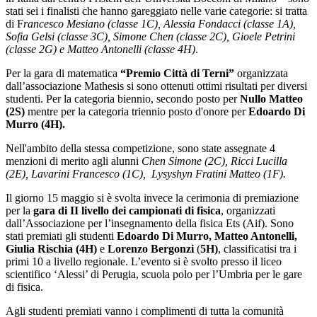
stati sei i finalisti che hanno gareggiato nelle varie categorie: si tratta
di F
rancesco Mesiano (classe 1C), Alessia Fondacci (classe 1A),
Sofia Gelsi (classe 3C), Simone Chen (classe 2C), Gioele Petrini
(classe 2G) e Matteo Antonelli (classe 4H)
.
Per la gara di matematica
“Premio Città di Terni”
organizzata
dall’associazione Mathesis si sono ottenuti ottimi risultati per diversi
studenti. Per la categoria biennio, secondo posto per
Nullo Matteo
(2S)
mentre per la categoria triennio posto d'onore per
Edoardo Di
Murro (4H).
Nell'ambito della stessa competizione, sono state assegnate 4
menzioni di merito agli alunni
Chen Simone (2C), Ricci Lucilla
(2E), Lavarini Francesco (1C),
Lysyshyn Fratini Matteo (1F).
Il giorno 15 maggio si è svolta invece la cerimonia di premiazione
per la
gara di II livello dei campionati di fisica
, organizzati
dall’Associazione per l’insegnamento della fisica Ets (Aif). Sono
stati premiati gli studenti
Edoardo Di Murro, Matteo Antonelli,
Giulia Rischia (4
H)
e
Lorenzo Bergonzi
(
5H)
, classificatisi tra i
primi 10 a livello regionale. L’evento si è svolto presso il liceo
scientifico ‘Alessi’ di Perugia, scuola polo per l’Umbria per le gare
di fisica.
Agli studenti premiati vanno i complimenti di tutta la comunità