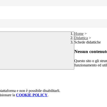
Home
>
Didattica
>
Schede didattiche
Nessun contenuto
Questo sito o gli stru
funzionamento ed utili 
attaforma e non è possibile disabilitarli.
isionare la
COOKIE POLICY
.