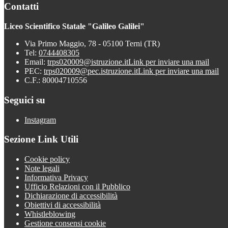
Contatti
Liceo Scientifico Statale "Galileo Galilei"
Via Primo Maggio, 78 - 05100 Terni (TR)
Tel:
0744408305
Email:
trps020009@istruzione.it
Link per inviare una mail
PEC:
trps020009@pec.istruzione.it
Link per inviare una mail
C.F.: 80004710556
Seguici su
Instagram
Sezione Link Utili
Cookie policy
Note legali
Informativa Privacy
Ufficio Relazioni con il Pubblico
Dichiarazione di accessibilità
Obiettivi di accessibilità
Whistleblowing
Gestione consensi cookie