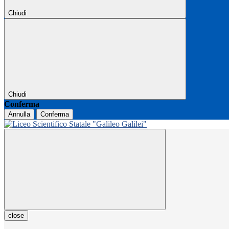
Chiudi
Chiudi
Conferma
Annulla
Conferma
close