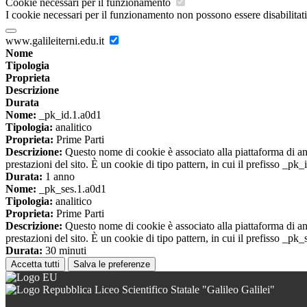
Cookie necessari per il funzionamento
I cookie necessari per il funzionamento non possono essere disabilitati.
www.galileiterni.edu.it
Nome
Tipologia
Proprieta
Descrizione
Durata
Nome:
_pk_id.1.a0d1
Tipologia:
analitico
Proprieta:
Prime Parti
Descrizione:
Questo nome di cookie è associato alla piattaforma di ana
prestazioni del sito. È un cookie di tipo pattern, in cui il prefisso _pk
Durata:
1 anno
Nome:
_pk_ses.1.a0d1
Tipologia:
analitico
Proprieta:
Prime Parti
Descrizione:
Questo nome di cookie è associato alla piattaforma di ana
prestazioni del sito. È un cookie di tipo pattern, in cui il prefisso _pk
Durata:
30 minuti
Accetta tutti
Salva le preferenze
Liceo Scientifico Statale "Galileo Galilei"