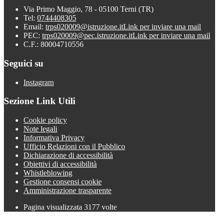
Via Primo Maggio, 78 - 05100 Terni (TR)
Tel:
0744408305
Email:
trps020009@istruzione.it
Link per inviare una mail
PEC:
trps020009@pec.istruzione.it
Link per inviare una mail
C.F.: 80004710556
Seguici su
Instagram
Sezione Link Utili
Cookie policy
Note legali
Informativa Privacy
Ufficio Relazioni con il Pubblico
Dichiarazione di accessibilità
Obiettivi di accessibilità
Whistleblowing
Gestione consensi cookie
Amministrazione trasparente
Pagina visualizzata
3177
volte