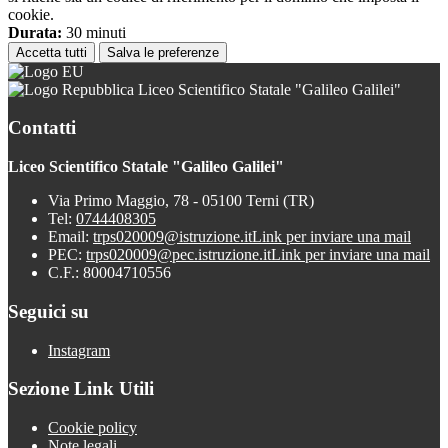
cookie.
Durata:
30 minuti
Accetta tutti
Salva le preferenze
Liceo Scientifico Statale "Galileo Galilei"
Contatti
Liceo Scientifico Statale "Galileo Galilei"
Via Primo Maggio, 78 - 05100 Terni (TR)
Tel:
0744408305
Email:
trps020009@istruzione.it
Link per inviare una mail
PEC:
trps020009@pec.istruzione.it
Link per inviare una mail
C.F.: 80004710556
Seguici su
Instagram
Sezione Link Utili
Cookie policy
Note legali