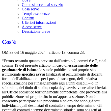
Cos'è
Come si accede al servizio
Cosa serve
Tempi e scadenze
Contatti
Ulteriori informazioni
A cosa serve
Descrizione breve
Cos'è
OM 88 del 16 maggio 2024 -
articolo 13, comma 23:
“Fermo restando quanto previsto dall’articolo 2, commi 6 e 7, e dal
comma 19 del presente articolo, in caso di
esaurimento delle
graduatorie di istituto
le scuole pubblicano sul proprio sito
istituzionale
specifici avvisi
finalizzati al reclutamento di docenti
forniti dell’abilitazione – per i posti di sostegno, della relativa
specializzazione per l’insegnamento agli alunni disabili – o, in
subordine, del titolo di studio; copia degli avvisi viene altresì inviata
all’Ufficio scolastico territorialmente competente, che provvede alla
pubblicazione sul proprio sito in un’apposita sezione. Non è
consentito partecipare alla procedura a coloro che sono già stati
individuati quali destinatari di contratto a tempo determinato. Gli
eventuali contratti a tempo determinato stipulati sono soggetti ai