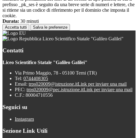
prefisso _pk_ses è seguito da una breve serie di numeri e lettere, che
si ritiene sia un codice di riferimento per il dominio che imposta il
cookie.
Durata:
30 minuti
Accetta tutti
Salva le preferenze
Liceo Scientifico Statale "Galileo Galilei"
Contatti
Liceo Scientifico Statale "Galileo Galilei"
Via Primo Maggio, 78 - 05100 Terni (TR)
Tel:
0744408305
Email:
trps020009@istruzione.it
Link per inviare una mail
PEC:
trps020009@pec.istruzione.it
Link per inviare una mail
C.F.: 80004710556
Seguici su
Instagram
Sezione Link Utili