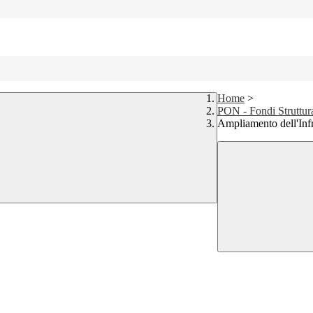
Home
>
PON - Fondi Struttur
Ampliamento dell'Infr