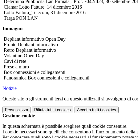
Determina Pubblicità Lan Firmata - Prot. 7042/II23, 30 settembre 20
Clamar Lotto Fatture, 14 dicembre 2016
Lotto Fattura_Telecom, 31 dicembre 2016
Targa PON LAN
Immagini
Depliant informativo Open Day
Fronte Depliant informativo
Retro Depliant informativo
Volantino Open Day
Cavi di rete
Prese a muro
Box connessioni e collegamenti
Panoramica Box connessioni e collegamenti
Notizie
Questo sito o gli strumenti terzi da questo utilizzati si avvalgono di coo
Personalizza
Rifiuta tutti
i cookies
Accetta tutti
i cookies
Gestione cookie
In questa schermata è possibile scegliere quali cookie consentire.
I cookie necessari sono quelli che consentono il funzionamento della pi
Per conoscere quali sono i cookie necessari al funzionamento potete v