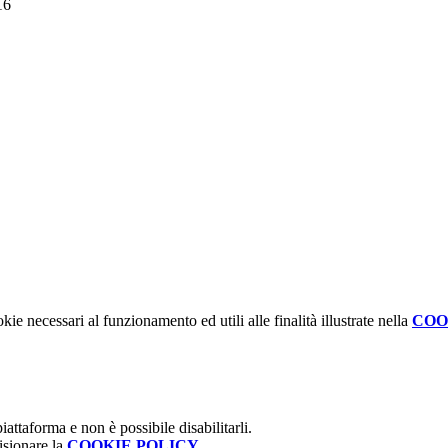
16
kie necessari al funzionamento ed utili alle finalità illustrate nella
COO
attaforma e non è possibile disabilitarli.
isionare la
COOKIE POLICY
.