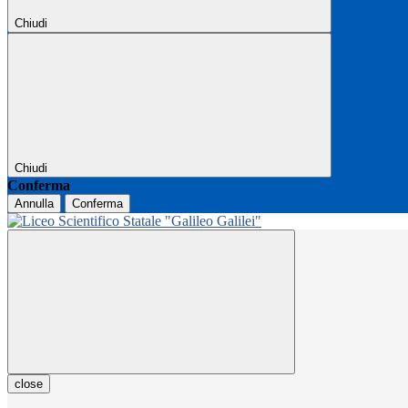
Chiudi
Chiudi
Conferma
Annulla
Conferma
close