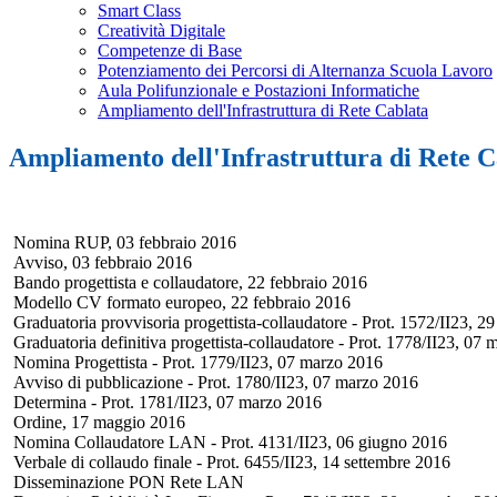
Smart Class
Creatività Digitale
Competenze di Base
Potenziamento dei Percorsi di Alternanza Scuola Lavoro
Aula Polifunzionale e Postazioni Informatiche
Ampliamento dell'Infrastruttura di Rete Cablata
Ampliamento dell'Infrastruttura di Rete C
Nomina RUP, 03 febbraio 2016
Avviso, 03 febbraio 2016
Bando progettista e collaudatore, 22 febbraio 2016
Modello CV formato europeo, 22 febbraio 2016
Graduatoria provvisoria progettista-collaudatore - Prot. 1572/II23, 2
Graduatoria definitiva progettista-collaudatore - Prot. 1778/II23, 07
Nomina Progettista - Prot. 1779/II23, 07 marzo 2016
Avviso di pubblicazione - Prot. 1780/II23, 07 marzo 2016
Determina - Prot. 1781/II23, 07 marzo 2016
Ordine, 17 maggio 2016
Nomina Collaudatore LAN - Prot. 4131/II23, 06 giugno 2016
Verbale di collaudo finale - Prot. 6455/II23, 14 settembre 2016
Disseminazione PON Rete LAN