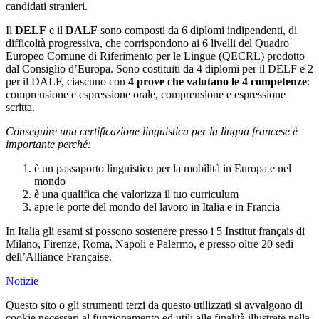
candidati stranieri.
Il
DELF
e il
DALF
sono composti da 6 diplomi indipendenti, di
difficoltà progressiva, che corrispondono ai 6 livelli del Quadro
Europeo Comune di Riferimento per le Lingue (QECRL) prodotto
dal Consiglio d’Europa. Sono costituiti da 4 diplomi per il DELF e 2
per il DALF, ciascuno con
4 prove che valutano le 4 competenze
:
comprensione e espressione orale, comprensione e espressione
scritta.
Conseguire una certificazione linguistica per la lingua francese è
importante perché:
è un passaporto linguistico per la mobilità in Europa e nel
mondo
è una qualifica che valorizza il tuo curriculum
apre le porte del mondo del lavoro in Italia e in Francia
In Italia gli esami si possono sostenere presso i 5 Institut français di
Milano, Firenze, Roma, Napoli e Palermo, e presso oltre 20 sedi
dell’Alliance Française.
Notizie
Questo sito o gli strumenti terzi da questo utilizzati si avvalgono di
cookie necessari al funzionamento ed utili alle finalità illustrate nella