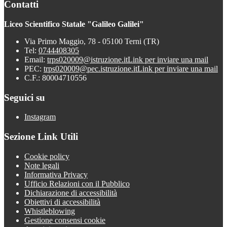
Contatti
Liceo Scientifico Statale "Galileo Galilei"
Via Primo Maggio, 78 - 05100 Terni (TR)
Tel:
0744408305
Email:
trps020009@istruzione.it
Link per inviare una mail
PEC:
trps020009@pec.istruzione.it
Link per inviare una mail
C.F.: 80004710556
Seguici su
Instagram
Sezione Link Utili
Cookie policy
Note legali
Informativa Privacy
Ufficio Relazioni con il Pubblico
Dichiarazione di accessibilità
Obiettivi di accessibilità
Whistleblowing
Gestione consensi cookie