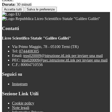
Durata:
30 minuti
Accetta tutti
Salva le preferenze
Liceo Scientifico Statale "Galileo Galilei"
Contatti
Liceo Scientifico Statale "Galileo Galilei"
Via Primo Maggio, 78 - 05100 Terni (TR)
Tel:
0744408305
Email:
trps020009@istruzione.it
Link per inviare una mail
PEC:
trps020009@pec.istruzione.it
Link per inviare una mail
C.F.: 80004710556
Seguici su
Instagram
Sezione Link Utili
Cookie policy
Note legali