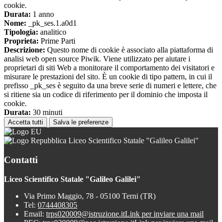
cookie.
Durata:
1 anno
Nome:
_pk_ses.1.a0d1
Tipologia:
analitico
Proprieta:
Prime Parti
Descrizione:
Questo nome di cookie è associato alla piattaforma di
analisi web open source Piwik. Viene utilizzato per aiutare i
proprietari di siti Web a monitorare il comportamento dei visitatori e
misurare le prestazioni del sito. È un cookie di tipo pattern, in cui il
prefisso _pk_ses è seguito da una breve serie di numeri e lettere, che
si ritiene sia un codice di riferimento per il dominio che imposta il
cookie.
Durata:
30 minuti
Accetta tutti
Salva le preferenze
Liceo Scientifico Statale "Galileo Galilei"
Contatti
Liceo Scientifico Statale "Galileo Galilei"
Via Primo Maggio, 78 - 05100 Terni (TR)
Tel:
0744408305
Email:
trps020009@istruzione.it
Link per inviare una mail