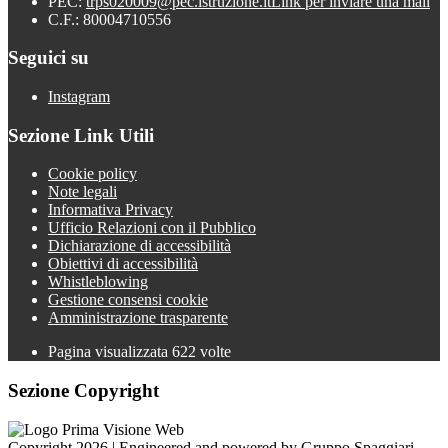
PEC:
trps020009@pec.istruzione.it
Link per inviare una mail
C.F.: 80004710556
Seguici su
Instagram
Sezione Link Utili
Cookie policy
Note legali
Informativa Privacy
Ufficio Relazioni con il Pubblico
Dichiarazione di accessibilità
Obiettivi di accessibilità
Whistleblowing
Gestione consensi cookie
Amministrazione trasparente
Pagina visualizzata
622
volte
Sezione Copyright
Copyright 2026 | Engineered and powered by Gruppo Spaggiari