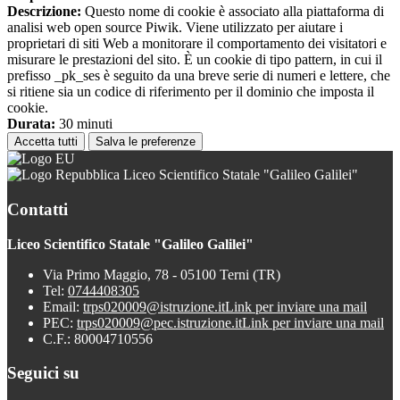
Descrizione:
Questo nome di cookie è associato alla piattaforma di
analisi web open source Piwik. Viene utilizzato per aiutare i
proprietari di siti Web a monitorare il comportamento dei visitatori e
misurare le prestazioni del sito. È un cookie di tipo pattern, in cui il
prefisso _pk_ses è seguito da una breve serie di numeri e lettere, che
si ritiene sia un codice di riferimento per il dominio che imposta il
cookie.
Durata:
30 minuti
Accetta tutti
Salva le preferenze
Liceo Scientifico Statale "Galileo Galilei"
Contatti
Liceo Scientifico Statale "Galileo Galilei"
Via Primo Maggio, 78 - 05100 Terni (TR)
Tel:
0744408305
Email:
trps020009@istruzione.it
Link per inviare una mail
PEC:
trps020009@pec.istruzione.it
Link per inviare una mail
C.F.: 80004710556
Seguici su