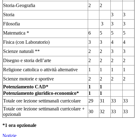
Storia-Geografia
2
2
Storia
3
3
Filosofia
3
3
3
Matematica *
6
5
5
5
Fisica (con Laboratorio)
3
3
4
4
Scienze naturali **
2
2
3
3
Disegno e storia dell’arte
2
2
2
2
Religione cattolica o attività alternative
1
1
1
1
Scienze motorie e sportive
2
2
2
2
Potenziamento CAD*
1
1
Potenziamento giuridico-economico*
1
1
Totale ore lezione settimanali curricolare
29
31
33
33
Totale ore lezione settimanali curricolare +
30
32
33
33
opzionali
*1 ora opzionale
Notizie