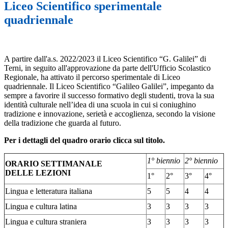
Liceo Scientifico sperimentale
quadriennale
A partire dall'a.s. 2022/2023 il Liceo Scientifico “G. Galilei” di
Terni, in seguito all'approvazione da parte dell'Ufficio Scolastico
Regionale, ha attivato il percorso sperimentale di Liceo
quadriennale.
Il Liceo Scientifico “Galileo Galilei”, impeganto da
sempre a favorire il successo formativo degli studenti, trova la sua
identità culturale nell’idea di una scuola in cui si coniughino
tradizione e innovazione, serietà e accoglienza, secondo la visione
della tradizione che guarda al futuro.
Per i dettagli del quadro orario clicca sul titolo.
1° biennio
2° biennio
ORARIO SETTIMANALE
DELLE LEZIONI
1°
2°
3°
4°
Lingua e letteratura italiana
5
5
4
4
Lingua e cultura latina
3
3
3
3
Lingua e cultura straniera
3
3
3
3