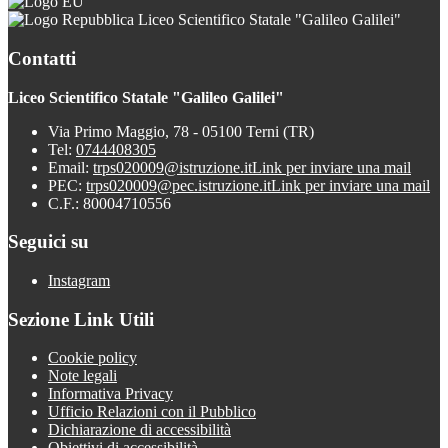
Liceo Scientifico Statale "Galileo Galilei"
Contatti
Liceo Scientifico Statale "Galileo Galilei"
Via Primo Maggio, 78 - 05100 Terni (TR)
Tel:
0744408305
Email:
trps020009@istruzione.it
Link per inviare una mail
PEC:
trps020009@pec.istruzione.it
Link per inviare una mail
C.F.: 80004710556
Seguici su
Instagram
Sezione Link Utili
Cookie policy
Note legali
Informativa Privacy
Ufficio Relazioni con il Pubblico
Dichiarazione di accessibilità
Obiettivi di accessibilità