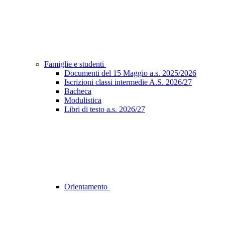
Famiglie e studenti
Documenti del 15 Maggio a.s. 2025/2026
Iscrizioni classi intermedie A.S. 2026/27
Bacheca
Modulistica
Libri di testo a.s. 2026/27
Orientamento