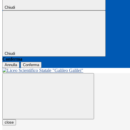
Chiudi
Chiudi
Conferma
Annulla
Conferma
close