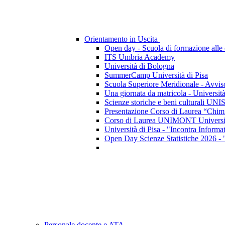
Orientamento in Uscita
Open day - Scuola di formazione alle c
ITS Umbria Academy
Università di Bologna
SummerCamp Università di Pisa
Scuola Superiore Meridionale - Avviso
Una giornata da matricola - Università
Scienze storiche e beni culturali UNIS
Presentazione Corso di Laurea “Chimic
Corso di Laurea UNIMONT Università
Università di Pisa - "Incontra Informa
Open Day Scienze Statistiche 2026 -
Personale docente e ATA