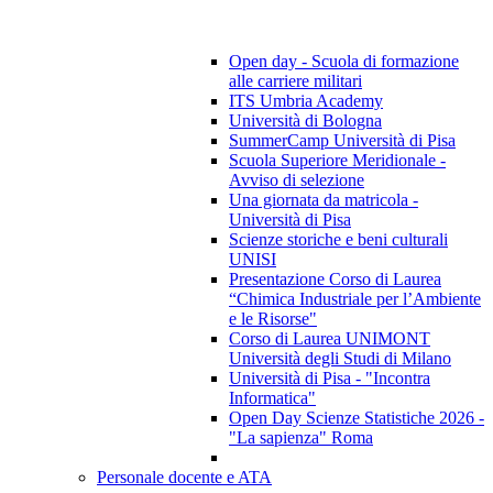
Open day - Scuola di formazione
alle carriere militari
ITS Umbria Academy
Università di Bologna
SummerCamp Università di Pisa
Scuola Superiore Meridionale -
Avviso di selezione
Una giornata da matricola -
Università di Pisa
Scienze storiche e beni culturali
UNISI
Presentazione Corso di Laurea
“Chimica Industriale per l’Ambiente
e le Risorse"
Corso di Laurea UNIMONT
Università degli Studi di Milano
Università di Pisa - "Incontra
Informatica"
Open Day Scienze Statistiche 2026 -
"La sapienza" Roma
Personale docente e ATA