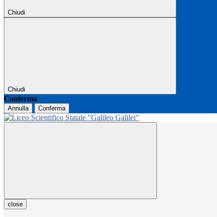
Chiudi
Chiudi
Conferma
Annulla
Conferma
close