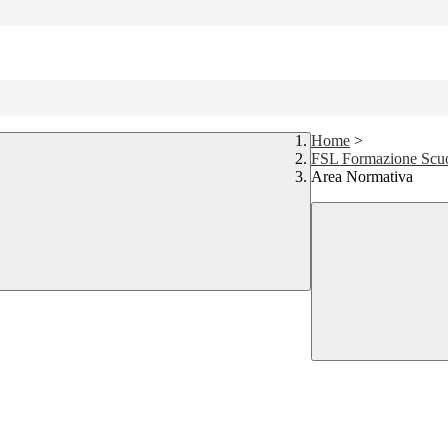
Home
>
FSL Formazione Scu
Area Normativa