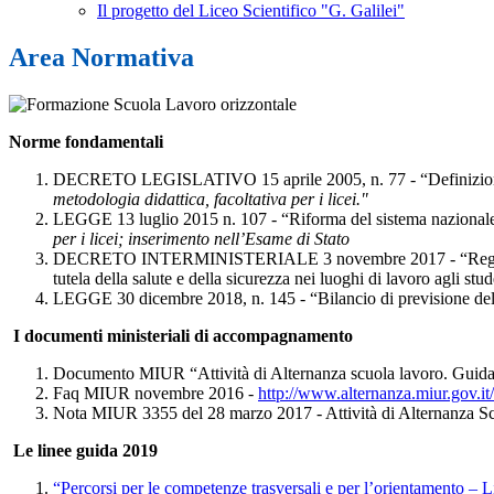
Il progetto del Liceo Scientifico "G. Galilei"
Area Normativa
Norme fondamentali
DECRETO LEGISLATIVO 15 aprile 2005, n. 77 - “Definizione dell
metodologia didattica, facoltativa per i licei."
LEGGE
13 luglio 2015 n. 107 - “Riforma del sistema nazionale d
per i licei; inserimento nell’Esame di Stato
DECRETO INTERMINISTERIALE 3 novembre 2017 - “Regolamento rec
tutela della salute e della sicurezza nei luoghi di lavoro agli st
LEGGE 30 dicembre 2018, n. 145 - “Bilancio di previsione dello 
I documenti ministeriali di accompagnamento
Documento MIUR “Attività di Alternanza scuola lavoro. Guida 
Faq MIUR novembre 2016 -
http://www.alternanza.miur.gov.it
Nota MIUR 3355 del 28 marzo 2017 - Attività di Alternanza Scu
Le linee guida 2019
“Percorsi per le competenze trasversali e per l’orientamento – 