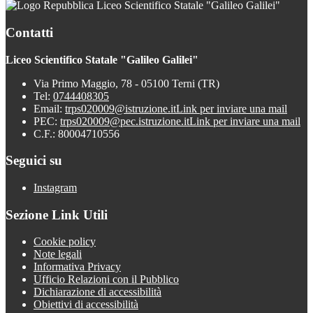
Liceo Scientifico Statale "Galileo Galilei"
Contatti
Liceo Scientifico Statale "Galileo Galilei"
Via Primo Maggio, 78 - 05100 Terni (TR)
Tel:
0744408305
Email:
trps020009@istruzione.it
Link per inviare una mail
PEC:
trps020009@pec.istruzione.it
Link per inviare una mail
C.F.: 80004710556
Seguici su
Instagram
Sezione Link Utili
Cookie policy
Note legali
Informativa Privacy
Ufficio Relazioni con il Pubblico
Dichiarazione di accessibilità
Obiettivi di accessibilità