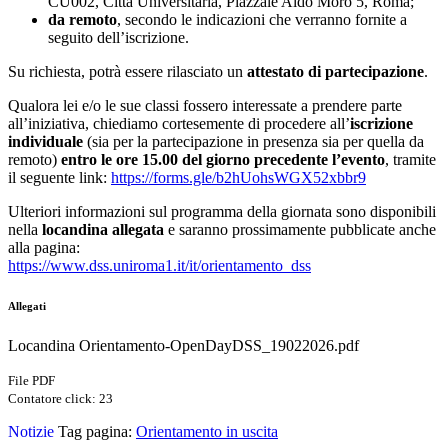
CU002, Città Universitaria, Piazzale Aldo Moro 5, Roma;
da remoto
, secondo le indicazioni che verranno fornite a
seguito dell’iscrizione.
Su richiesta, potrà essere rilasciato un
attestato di partecipazione
.
Qualora lei e/o le sue classi fossero interessate a prendere parte
all’iniziativa, chiediamo cortesemente di procedere all’
iscrizione
individuale
(sia per la partecipazione in presenza sia per quella da
remoto)
entro le ore 15.00 del giorno precedente l’evento
, tramite
il seguente link:
https://forms.gle/
b2hUohsWGX52xbbr9
Ulteriori informazioni sul programma della giornata sono disponibili
nella
locandina allegata
e saranno prossimamente pubblicate anche
alla pagina:
https://www.dss.uniroma1.it/
it/orientamento_dss
Allegati
Locandina Orientamento-OpenDayDSS_19022026.pdf
File PDF
Contatore click: 23
Notizie
Tag pagina:
Orientamento in uscita