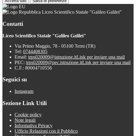
Accetta tutti
Salva le preferenze
Liceo Scientifico Statale "Galileo Galilei"
Contatti
Liceo Scientifico Statale "Galileo Galilei"
Via Primo Maggio, 78 - 05100 Terni (TR)
Tel:
0744408305
Email:
trps020009@istruzione.it
Link per inviare una mail
PEC:
trps020009@pec.istruzione.it
Link per inviare una mail
C.F.: 80004710556
Seguici su
Instagram
Sezione Link Utili
Cookie policy
Note legali
Informativa Privacy
Ufficio Relazioni con il Pubblico