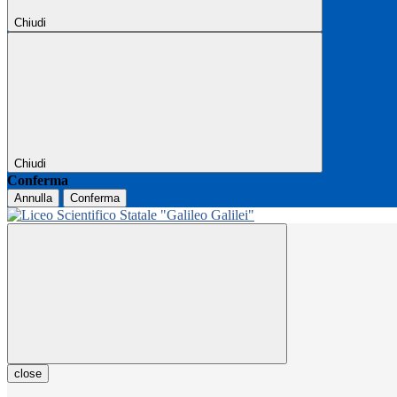
Chiudi
Chiudi
Conferma
Annulla
Conferma
close