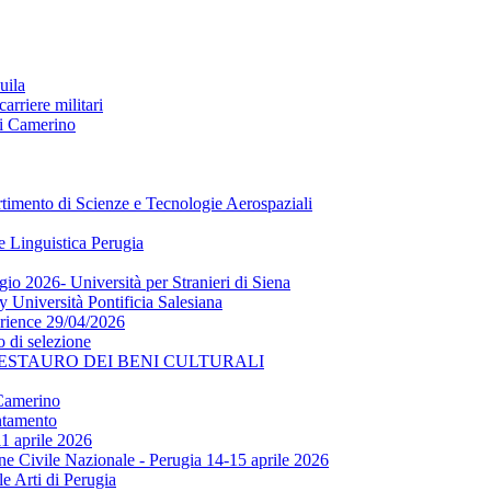
uila
arriere militari
di Camerino
nto di Scienze e Tecnologie Aerospaziali
e Linguistica Perugia
gio 2026- Università per Stranieri di Siena
 Università Pontificia Salesiana
rience 29/04/2026
 di selezione
RESTAURO DEI BENI CULTURALI
 Camerino
entamento
11 aprile 2026
one Civile Nazionale - Perugia 14-15 aprile 2026
 Arti di Perugia