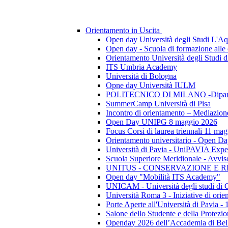
Orientamento in Uscita
Open day Università degli Studi L'Aq
Open day - Scuola di formazione alle c
Orientamento Università degli Studi 
ITS Umbria Academy
Università di Bologna
Opne day Università IULM
POLITECNICO DI MILANO -Dipartime
SummerCamp Università di Pisa
Incontro di orientamento – Mediazion
Open Day UNIPG 8 maggio 2026
Focus Corsi di laurea triennali 11 mag
Orientamento universitario - Open Day
Università di Pavia - UniPAVIA Expe
Scuola Superiore Meridionale - Avviso
UNITUS - CONSERVAZIONE E 
Open day "Mobilità ITS Academy"
UNICAM - Università degli studi di
Università Roma 3 - Iniziative di ori
Porte Aperte all'Università di Pavia - 
Salone dello Studente e della Protezi
Openday 2026 dell’Accademia di Belle