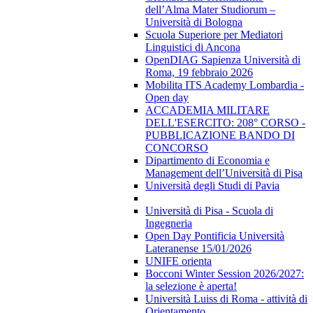
dell’Alma Mater Studiorum –
Università di Bologna
Scuola Superiore per Mediatori
Linguistici di Ancona
OpenDIAG Sapienza Università di
Roma, 19 febbraio 2026
Mobilita ITS Academy Lombardia -
Open day
ACCADEMIA MILITARE
DELL'ESERCITO: 208° CORSO -
PUBBLICAZIONE BANDO DI
CONCORSO
Dipartimento di Economia e
Management dell’Università di Pisa
Università degli Studi di Pavia
Università di Pisa - Scuola di
Ingegneria
Open Day Pontificia Università
Lateranense 15/01/2026
UNIFE orienta
Bocconi Winter Session 2026/2027:
la selezione è aperta!
Università Luiss di Roma - attività di
Orientamento