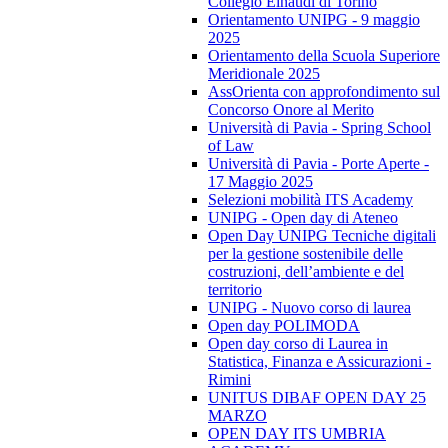
Collegio Einaudi di Torino
Orientamento UNIPG - 9 maggio
2025
Orientamento della Scuola Superiore
Meridionale 2025
AssOrienta con approfondimento sul
Concorso Onore al Merito
Università di Pavia - Spring School
of Law
Università di Pavia - Porte Aperte -
17 Maggio 2025
Selezioni mobilità ITS Academy
UNIPG - Open day di Ateneo
Open Day UNIPG Tecniche digitali
per la gestione sostenibile delle
costruzioni, dell’ambiente e del
territorio
UNIPG - Nuovo corso di laurea
Open day POLIMODA
Open day corso di Laurea in
Statistica, Finanza e Assicurazioni -
Rimini
UNITUS DIBAF OPEN DAY 25
MARZO
OPEN DAY ITS UMBRIA