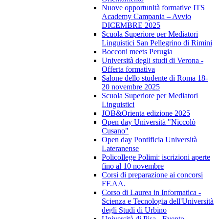
Nuove opportunità formative ITS
Academy Campania – Avvio
DICEMBRE 2025
Scuola Superiore per Mediatori
Linguistici San Pellegrino di Rimini
Bocconi meets Perugia
Università degli studi di Verona -
Offerta formativa
Salone dello studente di Roma 18-
20 novembre 2025
Scuola Superiore per Mediatori
Linguistici
JOB&Orienta edizione 2025
Open day Università "Niccolò
Cusano"
Open day Pontificia Università
Lateranense
Policollege Polimi: iscrizioni aperte
fino al 10 novembre
Corsi di preparazione ai concorsi
FF.AA.
Corso di Laurea in Informatica -
Scienza e Tecnologia dell'Università
degli Studi di Urbino
Università di Pisa - Evento