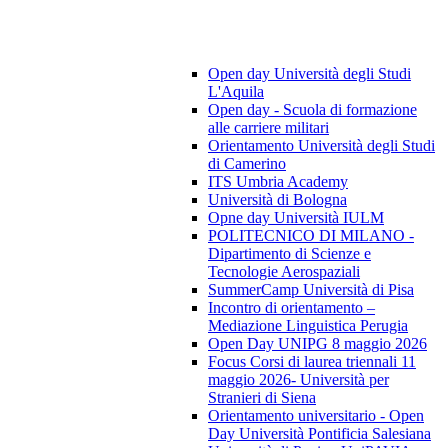
Open day Università degli Studi
L'Aquila
Open day - Scuola di formazione
alle carriere militari
Orientamento Università degli Studi
di Camerino
ITS Umbria Academy
Università di Bologna
Opne day Università IULM
POLITECNICO DI MILANO -
Dipartimento di Scienze e
Tecnologie Aerospaziali
SummerCamp Università di Pisa
Incontro di orientamento –
Mediazione Linguistica Perugia
Open Day UNIPG 8 maggio 2026
Focus Corsi di laurea triennali 11
maggio 2026- Università per
Stranieri di Siena
Orientamento universitario - Open
Day Università Pontificia Salesiana