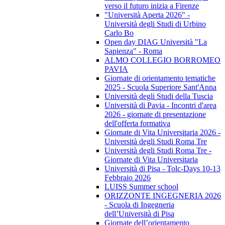
verso il futuro inizia a Firenze
"Università Aperta 2026" -
Università degli Studi di Urbino
Carlo Bo
Open day DIAG Università "La
Sapienza" - Roma
ALMO COLLEGIO BORROMEO
PAVIA
Giornate di orientamento tematiche
2025 - Scuola Superiore Sant'Anna
Università degli Studi della Tuscia
Università di Pavia - Incontri d'area
2026 - giornate di presentazione
dell'offerta formativa
Giornate di Vita Universitaria 2026 -
Università degli Studi Roma Tre
Università degli Studi Roma Tre -
Giornate di Vita Universitaria
Università di Pisa - Tolc-Days 10-13
Febbraio 2026
LUISS Summer school
ORIZZONTE INGEGNERIA 2026
- Scuola di Ingegneria
dell’Università di Pisa
Giornate dell’orientamento