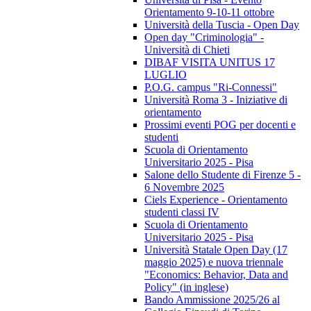
Orientamento 9-10-11 ottobre
Università della Tuscia - Open Day
Open day "Criminologia" -
Università di Chieti
DIBAF VISITA UNITUS 17
LUGLIO
P.O.G. campus "Ri-Connessi"
Università Roma 3 - Iniziative di
orientamento
Prossimi eventi POG per docenti e
studenti
Scuola di Orientamento
Universitario 2025 - Pisa
Salone dello Studente di Firenze 5 -
6 Novembre 2025
Ciels Experience - Orientamento
studenti classi IV
Scuola di Orientamento
Universitario 2025 - Pisa
Università Statale Open Day (17
maggio 2025) e nuova triennale
"Economics: Behavior, Data and
Policy" (in inglese)
Bando Ammissione 2025/26 al