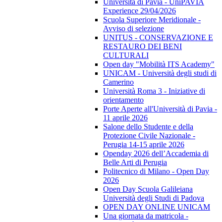
Università di Pavia - UniPAVIA
Experience 29/04/2026
Scuola Superiore Meridionale -
Avviso di selezione
UNITUS - CONSERVAZIONE E
RESTAURO DEI BENI
CULTURALI
Open day "Mobilità ITS Academy"
UNICAM - Università degli studi di
Camerino
Università Roma 3 - Iniziative di
orientamento
Porte Aperte all'Università di Pavia -
11 aprile 2026
Salone dello Studente e della
Protezione Civile Nazionale -
Perugia 14-15 aprile 2026
Openday 2026 dell’Accademia di
Belle Arti di Perugia
Politecnico di Milano - Open Day
2026
Open Day Scuola Galileiana
Università degli Studi di Padova
OPEN DAY ONLINE UNICAM
Una giornata da matricola -