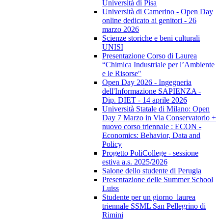
Università di Pisa
Università di Camerino - Open Day
online dedicato ai genitori - 26
marzo 2026
Scienze storiche e beni culturali
UNISI
Presentazione Corso di Laurea
“Chimica Industriale per l’Ambiente
e le Risorse"
Open Day 2026 - Ingegneria
dell'Informazione SAPIENZA -
Dip. DIET - 14 aprile 2026
Università Statale di Milano: Open
Day 7 Marzo in Via Conservatorio +
nuovo corso triennale : ECON -
Economics: Behavior, Data and
Policy
Progetto PoliCollege - sessione
estiva a.s. 2025/2026
Salone dello studente di Perugia
Presentazione delle Summer School
Luiss
Studente per un giorno_laurea
triennale SSML San Pellegrino di
Rimini