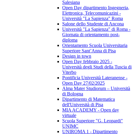
Salesiana
Open Day dipartimento Ingegneria,
Elettronica, Telecomunicazini -
Università "La Sapienza" Roma
Salone dello Studente di Ancona
Università "La Sapienza" di Roma -
Giornata di orientamento post-
diploma
Orientamento Scuola Universitaria
Superiore Sant’Anna di Pisa
Design in town
Open Day febbraio 2025 -
Università degli Studi della Tuscia di
Viterbo
Pontificia Università Lateranense -
Open Day 27/02/2025
Alma Mater Studiorum – Università
di Bologna
Dipartimento di Matematica
dell'Università di Pisa
MIA ACADEMY - Open day
virtuale
Scuola Superiore "G. Leopardi"
UNIMC
UNIROMA 1 - Dipartimento