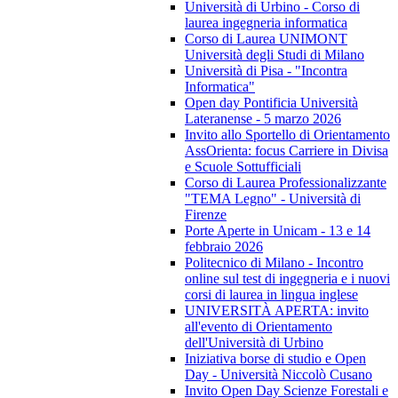
Università di Urbino - Corso di
laurea ingegneria informatica
Corso di Laurea UNIMONT
Università degli Studi di Milano
Università di Pisa - "Incontra
Informatica"
Open day Pontificia Università
Lateranense - 5 marzo 2026
Invito allo Sportello di Orientamento
AssOrienta: focus Carriere in Divisa
e Scuole Sottufficiali
Corso di Laurea Professionalizzante
"TEMA Legno" - Università di
Firenze
Porte Aperte in Unicam - 13 e 14
febbraio 2026
Politecnico di Milano - Incontro
online sul test di ingegneria e i nuovi
corsi di laurea in lingua inglese
UNIVERSITÀ APERTA: invito
all'evento di Orientamento
dell'Università di Urbino
Iniziativa borse di studio e Open
Day - Università Niccolò Cusano
Invito Open Day Scienze Forestali e