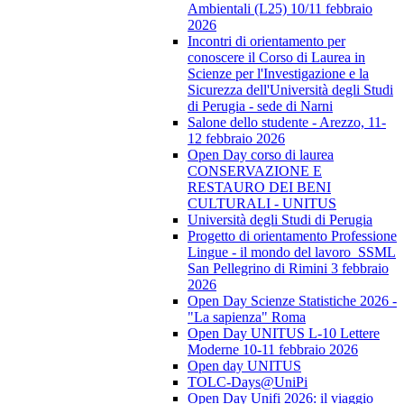
Ambientali (L25) 10/11 febbraio
2026
Incontri di orientamento per
conoscere il Corso di Laurea in
Scienze per l'Investigazione e la
Sicurezza dell'Università degli Studi
di Perugia - sede di Narni
Salone dello studente - Arezzo, 11-
12 febbraio 2026
Open Day corso di laurea
CONSERVAZIONE E
RESTAURO DEI BENI
CULTURALI - UNITUS
Università degli Studi di Perugia
Progetto di orientamento Professione
Lingue - il mondo del lavoro_SSML
San Pellegrino di Rimini 3 febbraio
2026
Open Day Scienze Statistiche 2026 -
"La sapienza" Roma
Open Day UNITUS L-10 Lettere
Moderne 10-11 febbraio 2026
Open day UNITUS
TOLC-Days@UniPi
Open Day Unifi 2026: il viaggio