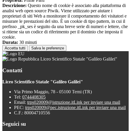
Proprieta:
Prime Parti
Descrizione:
Questo nome di cookie è associato alla piattaforma di
analisi web open source Piwik. Viene utilizzato per aiutare i
proprietari di siti Web a monitorare il comportamento dei visitatori e
misurare le prestazioni del sito. È un cookie di tipo pattern, in cui il
prefisso _pk_ses è seguito da una breve serie di numeri e lettere, che
si ritiene sia un codice di riferimento per il dominio che imposta il
cookie.
Durata:
30 minuti
Accetta tutti
Salva le preferenze
Liceo Scientifico Statale "Galileo Galilei"
Contatti
Liceo Scientifico Statale "Galileo Galilei"
Via Primo Maggio, 78 - 05100 Terni (TR)
Tel:
0744408305
Email:
trps020009@istruzione.it
Link per inviare una mail
PEC:
trps020009@pec.istruzione.it
Link per inviare una mail
C.F.: 80004710556
Seguici su