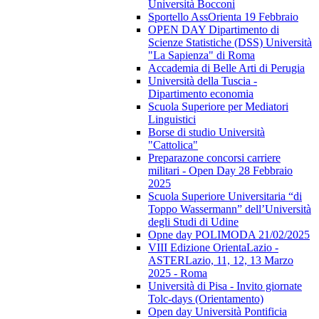
Università Bocconi
Sportello AssOrienta 19 Febbraio
OPEN DAY Dipartimento di
Scienze Statistiche (DSS) Università
"La Sapienza" di Roma
Accademia di Belle Arti di Perugia
Università della Tuscia -
Dipartimento economia
Scuola Superiore per Mediatori
Linguistici
Borse di studio Università
"Cattolica"
Preparazone concorsi carriere
militari - Open Day 28 Febbraio
2025
Scuola Superiore Universitaria “di
Toppo Wassermann” dell’Università
degli Studi di Udine
Opne day POLIMODA 21/02/2025
VIII Edizione OrientaLazio -
ASTERLazio, 11, 12, 13 Marzo
2025 - Roma
Università di Pisa - Invito giornate
Tolc-days (Orientamento)
Open day Università Pontificia