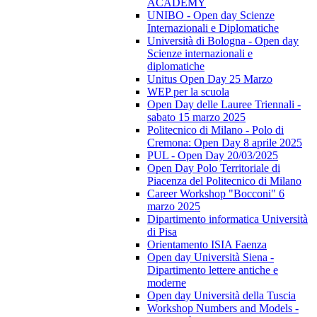
ACADEMY
UNIBO - Open day Scienze
Internazionali e Diplomatiche
Università di Bologna - Open day
Scienze internazionali e
diplomatiche
Unitus Open Day 25 Marzo
WEP per la scuola
Open Day delle Lauree Triennali -
sabato 15 marzo 2025
Politecnico di Milano - Polo di
Cremona: Open Day 8 aprile 2025
PUL - Open Day 20/03/2025
Open Day Polo Territoriale di
Piacenza del Politecnico di Milano
Career Workshop "Bocconi" 6
marzo 2025
Dipartimento informatica Università
di Pisa
Orientamento ISIA Faenza
Open day Università Siena -
Dipartimento lettere antiche e
moderne
Open day Università della Tuscia
Workshop Numbers and Models -